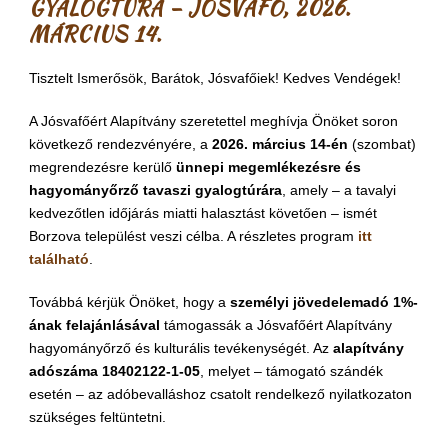
GYALOGTÚRA – JÓSVAFŐ, 2026.
MÁRCIUS 14.
Tisztelt Ismerősök, Barátok, Jósvafőiek! Kedves Vendégek!
A Jósvafőért Alapítvány szeretettel meghívja Önöket soron
következő rendezvényére, a
2026. március 14-én
(szombat)
megrendezésre kerülő
ünnepi megemlékezésre és
hagyományőrző tavaszi gyalogtúrára
, amely – a tavalyi
kedvezőtlen időjárás miatti halasztást követően – ismét
Borzova települést veszi célba. A részletes program
itt
található
.
Továbbá kérjük Önöket, hogy a
személyi jövedelemadó 1%-
ának felajánlásával
támogassák a Jósvafőért Alapítvány
hagyományőrző és kulturális tevékenységét. Az
alapítvány
adószáma 18402122-1-05
, melyet – támogató szándék
esetén – az adóbevalláshoz csatolt rendelkező nyilatkozaton
szükséges feltüntetni.