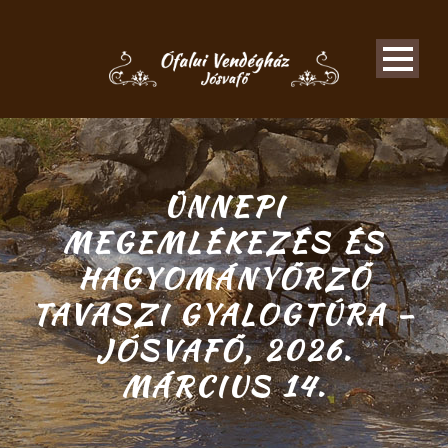
ÜNNEPI
MEGEMLÉKEZÉS ÉS
HAGYOMÁNYŐRZŐ
TAVASZI GYALOGTÚRA –
JÓSVAFŐ, 2026.
MÁRCIUS 14.