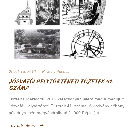
23 dec 2016
Josvafoofalu
JÓSVAFŐI HELYTÖRTÉNETI FÜZETEK 41.
SZÁMA
Tisztelt Érdeklődők! 2016 karácsonyán jelent meg a megújult
Jósvafői Helytörténeti Füzetek 41. száma. A kiadvány néhány
példánya még megvásárolható (1.000 Ft/pld.) a...
Tovább olvas